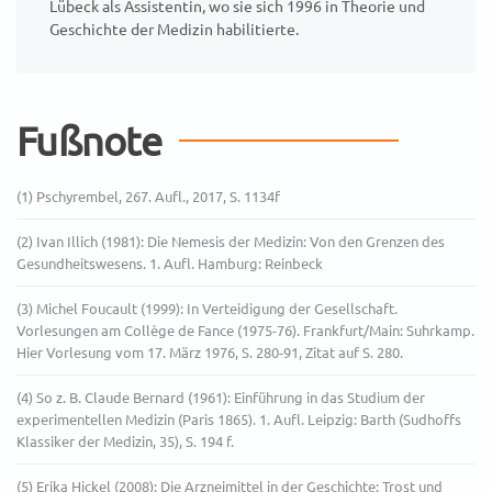
Lübeck als Assistentin, wo sie sich 1996 in Theorie und
Geschichte der Medizin habilitierte.
Fußnote
(1) Pschyrembel, 267. Aufl., 2017, S. 1134f
(2) Ivan Illich (1981): Die Nemesis der Medizin: Von den Grenzen des
Gesundheitswesens. 1. Aufl. Hamburg: Reinbeck
(3) Michel Foucault (1999): In Verteidigung der Gesellschaft.
Vorlesungen am Collège de Fance (1975-76). Frankfurt/Main: Suhrkamp.
Hier Vorlesung vom 17. März 1976, S. 280-91, Zitat auf S. 280.
(4) So z. B. Claude Bernard (1961): Einführung in das Studium der
experimentellen Medizin (Paris 1865). 1. Aufl. Leipzig: Barth (Sudhoffs
Klassiker der Medizin, 35), S. 194 f.
(5) Erika Hickel (2008): Die Arzneimittel in der Geschichte: Trost und