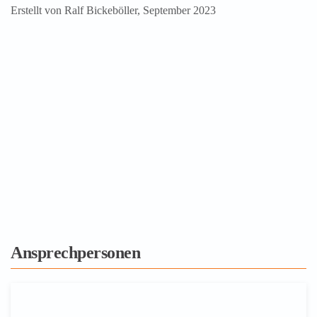
Erstellt von Ralf Bickeböller, September 2023
Teil
1
Teil
Einführung
2
Teil
Organisation
3
Teil
Konzept
4
Teil
Finanzen
5
Ausblick
Ansprechpersonen