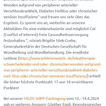
Wunden aufgrund von peripherer arterieller
Verschlusskrankheit, Diabetes Mellitus oder chronischer
venöser Insuffizienz“ und freuen uns sehr über das
Ergebnis. Es spornt uns an, weiterhin an unseren
Aktivitäten für eine evidenzbasierte und möglichst CoI
(Conflict of Interest)-freie Gesundheitsversorgung
festzuhalten.“, schrieb Brigitte Nink-Grebe,
Generalsekretärin der Deutschen Gesellschaft für
Wundheilung und Wundbehandlung. Die erwähnte
Leitlinie (
https://www.leitlinienwatch. de/lokaltherapie-
schwerheilender-und-oder- chronischer-wunden-aufgrund-
von-peripherer- arterieller-verschlusskrankheit-diabetes-
mel- litus-oder-chronischer-venoeser-insuffizienz/
) erhielt
die bisher höchste Punktzahl: 17 von 18 erreichbaren
Punkten!
Bei unserer
MEZIS-VdPP-Fachtagung
vom 12.- 14.4.2024
gab es weiteren Ansporn: Günther Egidi, Keynotesprecher