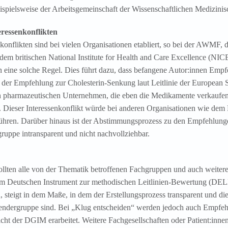
eispielsweise der Arbeitsgemeinschaft der Wissenschaftlichen Medizin
ressenkonflikten
nflikten sind bei vielen Organisationen etabliert, so bei der AWMF, 
em britischen National Institute for Health and Care Excellence (NICE
en eine solche Regel. Dies führt dazu, dass befangene Autor:innen Empf
en der Empfehlung zur Cholesterin-Senkung laut Leitlinie der European
n pharmazeutischen Unternehmen, die eben die Medikamente verkaufen, 
]. Dieser Interessenkonflikt würde bei anderen Organisationen wie 
hren. Darüber hinaus ist der Abstimmungsprozess zu den Empfehlunge
uppe intransparent und nicht nachvollziehbar.
sollten alle von der Thematik betroffenen Fachgruppen und auch weiter
 im Deutschen Instrument zur methodischen Leitlinien-Bewertung (DEL
, steigt in dem Maße, in dem der Erstellungsprozess transparent und d
wendergruppe sind. Bei „Klug entscheiden“ werden jedoch auch Empfeh
icht der DGIM erarbeitet. Weitere Fachgesellschaften oder Patient:inne