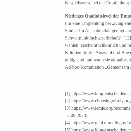
beispielsweise bei der Empfehlung 
Niedriges Qualitätslevel der Em
Für eine Empfehlung bei „Klug ents
Studie. Im Ausnahmefall genügt auc
Schwerpunktfachgesellschaft)“ [12]
wählen, erscheint willkürlich und n
Kriterien für die Auswahl und Be
gültig sind und wann sie aktualisie
Ad-hoc-Kommission „Gemeinsam Kl
[1] https://www.klug-entscheiden.c
[2] https://www.choosingwisely.org/
[3] https://www.icmje.org/recommenda
13.09.2023)
[4] https://www.ncbi.nlm.nih.gov
[5] https://www.klug-entscheiden.