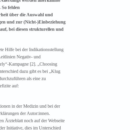
. Allerdings werden anerkannte
. So fehlen
rheit über die Auswahl und
en und zur (Nicht-)Einbeziehung
f, bei diesen strukturellen und
e Hilfe bei der Indikationsstellung
itlinien Negativ- und
wisely“-Kampagne [2]. „Choosing
nterschied dazu gibt es bei „Klug
durchzuführen als eine zu
fizite auf:
tionen in der Medizin und bei der
rklärungen der Autor:innen.
en Ärzteblatt noch auf der Webseite
r Initiative, dies im Unterschied