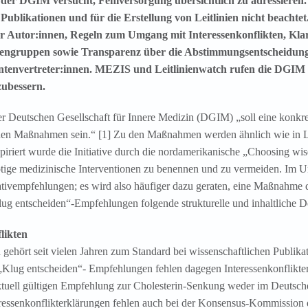
“ der DGIM versucht, Fehlversorgung übersichtlich zu adressieren
Publikationen und für die Erstellung von Leitlinien nicht beachtet
er Autor:innen, Regeln zum Umgang mit Interessenkonflikten, Kla
ngruppen sowie Transparenz über die Abstimmungsentscheidung
tenvertreter:innen. MEZIS und Leitlinienwatch rufen die DGIM au
zubessern.
er Deutschen Gesellschaft für Innere Medizin (DGIM) „soll eine konkret
chen Maßnahmen sein.“ [1] Zu den Maßnahmen werden ähnlich wie in Le
spiriert wurde die Initiative durch die nordamerikanische „Choosing 
nötige medizinische Interventionen zu benennen und zu vermeiden. Im U
ativempfehlungen; es wird also häufiger dazu geraten, eine Maßnahme 
lug entscheiden“-Empfehlungen folgende strukturelle und inhaltliche De
likten
 gehört seit vielen Jahren zum Standard bei wissenschaftlichen Publika
en „Klug entscheiden“- Empfehlungen fehlen dagegen Interessenkonflikte
aktuell gültigen Empfehlung zur Cholesterin-Senkung weder im Deutsch
ressenkonflikterklärungen fehlen auch bei der Konsensus-Kommission de