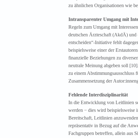
zu ähnlichen Organisationen wie b
Intransparenter Umgang mit Inte
Regeln zum Umgang mit Interessenko
deutschen Ärzteschaft (AkdÄ) und d
entscheiden“-Initiative fehlt dageg
beispielsweise einer der Erstautor
finanzielle Beziehungen zu diverse
neutrale Meinung abgeben soll [10
zu einem Abstimmungsausschluss fü
Zusammensetzung der Autor:innengr
Fehlende Interdisziplinarität
In die Entwicklung von Leitlinien 
werden − dies wird beispielsweise
Bereitschaft, Leitlinien anzuwenden
repräsentativ in Bezug auf die An
Fachgruppen betreffen, allein aus S