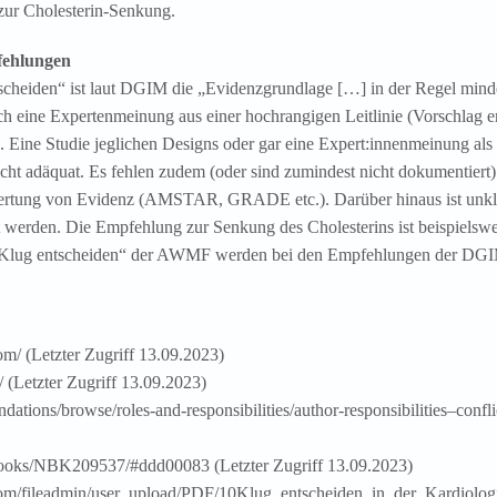
zur Cholesterin-Senkung.
pfehlungen
cheiden“ ist laut DGIM die „Evidenzgrundlage […] in der Regel mindes
h eine Expertenmeinung aus einer hochrangigen Leitlinie (Vorschlag er
. Eine Studie jeglichen Designs oder gar eine Expert:innenmeinung al
icht adäquat. Es fehlen zudem (oder sind zumindest nicht dokumentiert)
wertung von Evidenz (AMSTAR, GRADE etc.). Darüber hinaus ist unkl
rt werden. Die Empfehlung zur Senkung des Cholesterins ist beispielswei
ug entscheiden“ der AWMF werden bei den Empfehlungen der DGIM n
om/ (Letzter Zugriff 13.09.2023)
 (Letzter Zugriff 13.09.2023)
tions/browse/roles-and-responsibilities/author-responsibilities–conflict
/books/NBK209537/#ddd00083 (Letzter Zugriff 13.09.2023)
com/fileadmin/user_upload/PDF/10Klug_entscheiden_in_der_Kardiologi