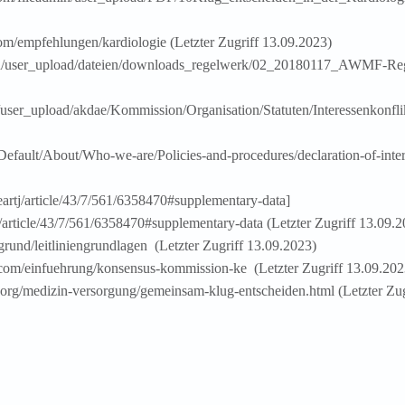
om/empfehlungen/kardiologie (Letzter Zugriff 13.09.2023)
in/user_upload/dateien/downloads_regelwerk/02_20180117_AWMF-Rege
/user_upload/akdae/Kommission/Organisation/Statuten/Interessenkonflik
Default/About/Who-we-are/Policies-and-procedures/declaration-of-intere
eartj/article/43/7/561/6358470#supplementary-data]
j/article/43/7/561/6358470#supplementary-data (Letzter Zugriff 13.09.
rgrund/leitliniengrundlagen (Letzter Zugriff 13.09.2023)
.com/einfuehrung/konsensus-kommission-ke (Letzter Zugriff 13.09.202
org/medizin-versorgung/gemeinsam-klug-entscheiden.html (Letzter Zug