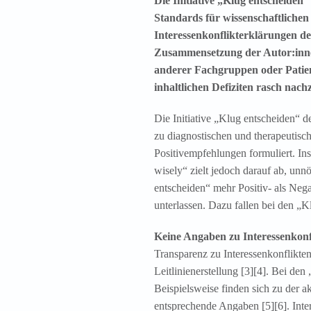
Die Initiative „Klug entscheiden
Standards für wissenschaftlichen 
Interessenkonflikterklärungen d
Zusammensetzung der Autor:inne
anderer Fachgruppen oder Patien
inhaltlichen Defiziten rasch nach
Die Initiative „Klug entscheiden“ d
zu diagnostischen und therapeutis
Positivempfehlungen formuliert. In
wisely“ zielt jedoch darauf ab, un
entscheiden“ mehr Positiv- als Neg
unterlassen. Dazu fallen bei den „K
Keine Angaben zu Interessenkonf
Transparenz zu Interessenkonflikten
Leitlinienerstellung [3][4]. Bei d
Beispielsweise finden sich zu der 
entsprechende Angaben [5][6]. Inte