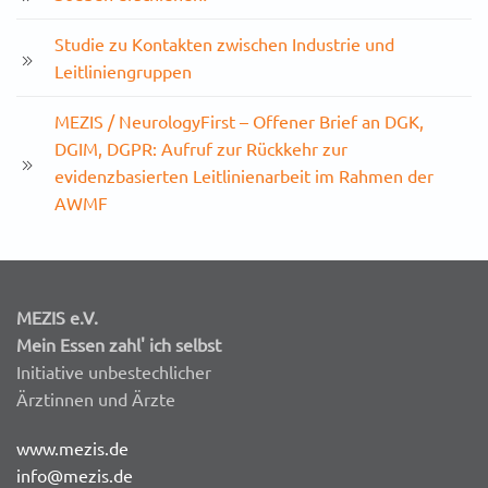
Studie zu Kontakten zwischen Industrie und
Leitliniengruppen
MEZIS / NeurologyFirst – Offener Brief an DGK,
DGIM, DGPR: Aufruf zur Rückkehr zur
evidenzbasierten Leitlinienarbeit im Rahmen der
AWMF
MEZIS e.V.
Mein Essen zahl' ich selbst
Initiative unbestechlicher
Ärztinnen und Ärzte
www.mezis.de
info@mezis.de