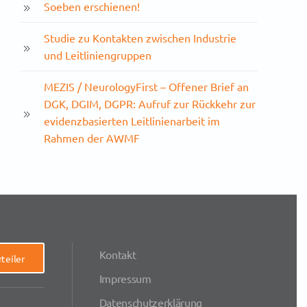
Soeben erschienen!
Studie zu Kontakten zwischen Industrie
und Leitliniengruppen
MEZIS / NeurologyFirst – Offener Brief an
DGK, DGIM, DGPR: Aufruf zur Rückkehr zur
evidenzbasierten Leitlinienarbeit im
Rahmen der AWMF
Kontakt
teiler
Impressum
Datenschutzerklärung