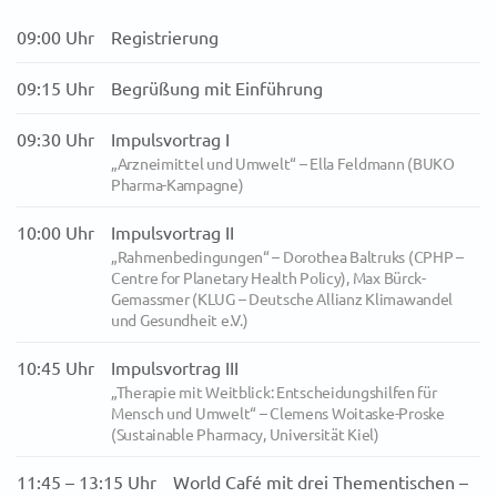
09:00 Uhr
Registrierung
09:15 Uhr
Begrüßung mit Einführung
09:30 Uhr
Impulsvortrag I
„Arzneimittel und Umwelt“ – Ella Feldmann (BUKO
Pharma-Kampagne)
10:00 Uhr
Impulsvortrag II
„Rahmenbedingungen“ – Dorothea Baltruks (CPHP –
Centre for Planetary Health Policy), Max Bürck-
Gemassmer (KLUG – Deutsche Allianz Klimawandel
und Gesundheit e.V.)
10:45 Uhr
Impulsvortrag III
„Therapie mit Weitblick: Entscheidungshilfen für
Mensch und Umwelt“ – Clemens Woitaske-Proske
(Sustainable Pharmacy, Universität Kiel)
11:45 – 13:15 Uhr
World Café mit drei Thementischen –